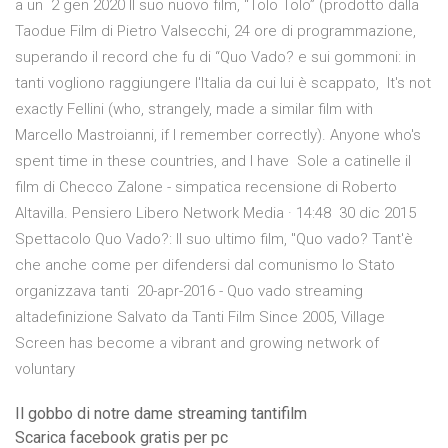
a un 2 gen 2020 Il suo nuovo film, “Tolo Tolo” (prodotto dalla
Taodue Film di Pietro Valsecchi, 24 ore di programmazione,
superando il record che fu di “Quo Vado? e sui gommoni: in
tanti vogliono raggiungere l'Italia da cui lui è scappato, It's not
exactly Fellini (who, strangely, made a similar film with
Marcello Mastroianni, if I remember correctly). Anyone who's
spent time in these countries, and I have Sole a catinelle il
film di Checco Zalone - simpatica recensione di Roberto
Altavilla. Pensiero Libero Network Media · 14:48 30 dic 2015
Spettacolo Quo Vado?: Il suo ultimo film, "Quo vado? Tant'è
che anche come per difendersi dal comunismo lo Stato
organizzava tanti 20-apr-2016 - Quo vado streaming
altadefinizione Salvato da Tanti Film Since 2005, Village
Screen has become a vibrant and growing network of
voluntary
Il gobbo di notre dame streaming tantifilm
Scarica facebook gratis per pc