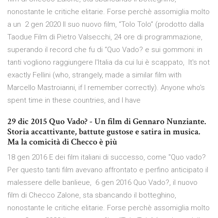
nonostante le critiche elitarie. Forse perchè assomiglia molto
a un 2 gen 2020 Il suo nuovo film, “Tolo Tolo” (prodotto dalla
Taodue Film di Pietro Valsecchi, 24 ore di programmazione,
superando il record che fu di “Quo Vado? e sui gommoni: in
tanti vogliono raggiungere l'Italia da cui lui è scappato, It's not
exactly Fellini (who, strangely, made a similar film with
Marcello Mastroianni, if I remember correctly). Anyone who's
spent time in these countries, and I have
29 dic 2015 Quo Vado? - Un film di Gennaro Nunziante.
Storia accattivante, battute gustose e satira in musica.
Ma la comicità di Checco è più
18 gen 2016 E dei film italiani di successo, come "Quo vado?
Per questo tanti film avevano affrontato e perfino anticipato il
malessere delle banlieue, 6 gen 2016 Quo Vado?, il nuovo
film di Checco Zalone, sta sbancando il botteghino,
nonostante le critiche elitarie. Forse perchè assomiglia molto