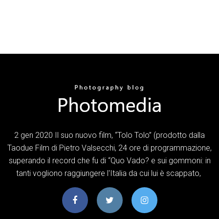
2 gen 2020 Il suo nuovo film, “Tolo Tolo” (prodotto dalla
Taodue Film di Pietro Valsecchi, 24 ore di programmazione,
superando il record che fu di “Quo Vado? e sui gommoni: in
tanti vogliono raggiungere l'Italia da cui lui è scappato,