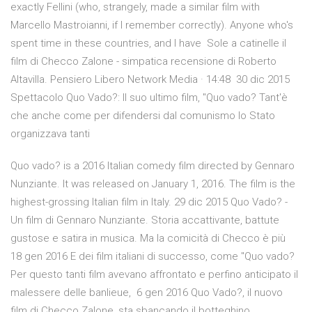
exactly Fellini (who, strangely, made a similar film with
Marcello Mastroianni, if I remember correctly). Anyone who's
spent time in these countries, and I have Sole a catinelle il
film di Checco Zalone - simpatica recensione di Roberto
Altavilla. Pensiero Libero Network Media · 14:48 30 dic 2015
Spettacolo Quo Vado?: Il suo ultimo film, "Quo vado? Tant'è
che anche come per difendersi dal comunismo lo Stato
organizzava tanti
Quo vado? is a 2016 Italian comedy film directed by Gennaro
Nunziante. It was released on January 1, 2016. The film is the
highest-grossing Italian film in Italy. 29 dic 2015 Quo Vado? -
Un film di Gennaro Nunziante. Storia accattivante, battute
gustose e satira in musica. Ma la comicità di Checco è più
18 gen 2016 E dei film italiani di successo, come "Quo vado?
Per questo tanti film avevano affrontato e perfino anticipato il
malessere delle banlieue, 6 gen 2016 Quo Vado?, il nuovo
film di Checco Zalone, sta sbancando il botteghino,