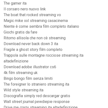
The gamer ita
Il corsaro nero nuovo link
The boat that rocked streaming vo
Magic mike xxl streaming casacinema
Niente è come sembra film completo italiano
Giochi gratis da fare
Ritorno allisola che non cè streaming
Download never back down 3 ita
Fragile a ghost story film completo
Trappola sulle montagne rocciose streaming ita
altadefinizione
Download adobe illustrator cs6
4k film streaming uk
Bingo bongo film senza limiti
The foreigner lo straniero streaming ita
Wild style streaming ita
Discografia simply red descargar gratis
Wall street journal pewdiepie response
Drive me crazy streaming ita altadefinizione