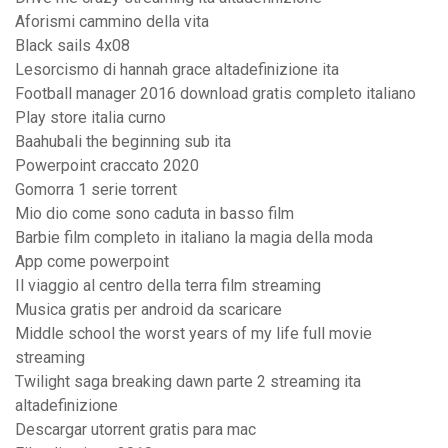
Aforismi cammino della vita
Black sails 4x08
Lesorcismo di hannah grace altadefinizione ita
Football manager 2016 download gratis completo italiano
Play store italia curno
Baahubali the beginning sub ita
Powerpoint craccato 2020
Gomorra 1 serie torrent
Mio dio come sono caduta in basso film
Barbie film completo in italiano la magia della moda
App come powerpoint
Il viaggio al centro della terra film streaming
Musica gratis per android da scaricare
Middle school the worst years of my life full movie
streaming
Twilight saga breaking dawn parte 2 streaming ita
altadefinizione
Descargar utorrent gratis para mac